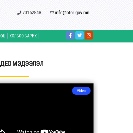
70152848
info@otor.gov.mn
ӨӨЦ
ХОЛБОО БАРИХ
ДЕО МЭДЭЭЛЭЛ
Video