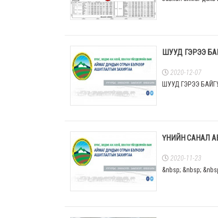
ШУУД ГЭРЭЭ БА
2020-12-07
ШУУД ГЭРЭЭ БАЙГ
ҮНИЙН САНАЛ А
2020-11-23
&nbsp; &nbsp; &nbs