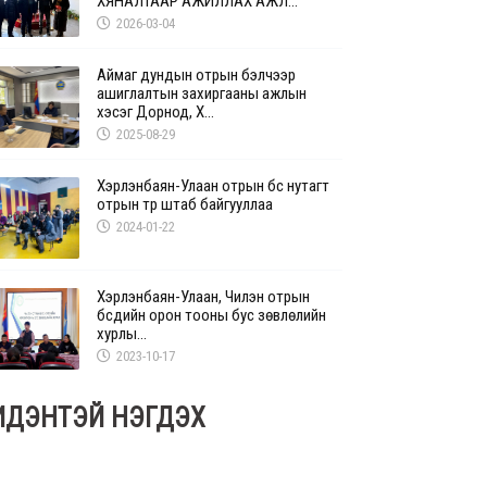
ХЯНАЛТААР АЖИЛЛАХ АЖЛ...
2026-03-04
Аймаг дундын отрын бэлчээр
ашиглалтын захиргааны ажлын
хэсэг Дорнод, Х...
2025-08-29
Хэрлэнбаян-Улаан отрын бүс нутагт
отрын түр штаб байгууллаа
2024-01-22
Хэрлэнбаян-Улаан, Чилэн отрын
бүсүүдийн орон тооны бус зөвлөлийн
хурлы...
2023-10-17
ИДЭНТЭЙ НЭГДЭХ