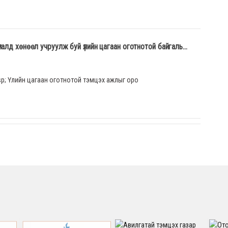
лд хөнөөл учруулж буй үлийн цагаан оготнотой байгаль...
sp; Үлийн цагаан оготнотой тэмцэх ажлыг оро