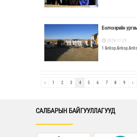
Бэлчээрийн ургама
2019-11-25
1.&nbsp;&nbsp;&nb
‹
1
2
3
4
5
6
7
8
9
›
САЛБАРЫН БАЙГУУЛЛАГУУД