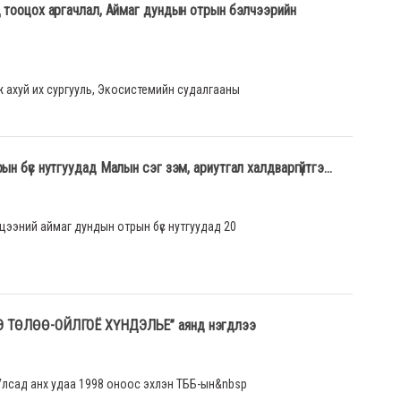
 тооцох аргачлал, Аймаг дундын отрын бэлчээрийн
 ахуй их сургууль, Экосистемийн судалгааны
н бүс нутгуудад Малын сэг зэм, ариутгал халдваргүйтгэ...
цээний аймаг дундын отрын бүс нутгуудад 20
 ТӨЛӨӨ-ОЙЛГОЁ ХҮНДЭЛЬЕ” аянд нэгдлээ
Улсад анх удаа 1998 оноос эхлэн ТББ-ын&nbsp