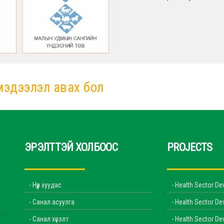
мэдээлэл авах бол
ЭРЭЛТТЭЙ ХОЛБООС
PROJECTS
- Нүүр хуудас
- Health Sector De
- Санал асуулга
- Health Sector De
- Санал хүсэлт
- Health Sector De