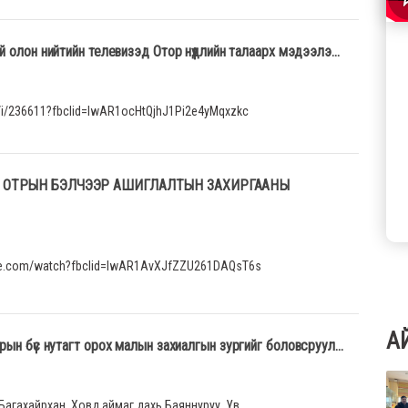
 олон нийтийн телевизэд Отор нүүдлийн талаарх мэдээлэ...
/i/236611?fbclid=IwAR1ocHtQjhJ1Pi2e4yMqxzkc
 ОТРЫН БЭЛЧЭЭР АШИГЛАЛТЫН ЗАХИРГААНЫ
be.com/watch?fbclid=IwAR1AvXJfZZU261DAQsT6s
А
ын бүс нутагт орох малын захиалгын зургийг боловсруул...
Багахайрхан, Ховд аймаг дахь Баяннуруу, Ув