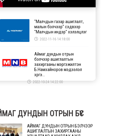
"Малчдын газар ашиглалт,
малын бэлчээр" сэдвээр
"Малчдын индэр" хэлэлцүүлэг
2022-11-16 14:18:00
Аймаг дундын отрын
бэлчээр ашиглалтын
захиргааны мэргэжилтэн
Б.Намхайноров мэдээлэл
хүргэ...
2022-10-24 14:22:00
ЙМАГ ДУНДЫН ОТРЫН БҮС
АЙМАГ ДУНДЫН ОТРЫН БЭЛЧЭЭР
АШИГЛАЛТЫН ЗАХИРГААНЫ