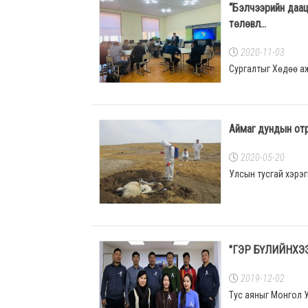
“Бэлчээрийн даац
төлөвл...
2020-11-03
Сургалтыг Хөдөө аж
Аймаг дундын отры
2020-05-20
Улсын тусгай хэрэг
"ГЭР БҮЛИЙНХЭЭ
2019-12-02
Тус аяныг Монгол 