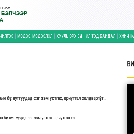
ЛЧИЛГЭЭ
МЭДЭЭ, МЭДЭЭЛЭЛ
ХУУЛЬ ЭРХ ЗҮЙ
ИЛ ТОД БАЙДАЛ
ХҮНИЙ Н
BИ
н бүс нутгуудад сэг зэм устгах, ариутгал халдваргүйт...
 бүс нутгуудад сэг зэм устгах, ариутгал ха