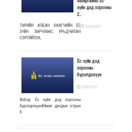
захиргааны Ёс
зүйн дэд хорооны
2...
ТӨРИЙН АЛБАН ХААГЧИЙН ЁС
2026-03-31
ЗҮЙН ЗӨРЧЛӨӨС УРЬДЧИЛАН
СЭРГИЙЛЭХ,
Ёс зүйн дэд
хорооны
бүрэлдэхүүн
2026-01-01
&nbsp; Ёс зүйн дэд хорооны
бүрэлдэхүүнАймаг дундын отрын
б