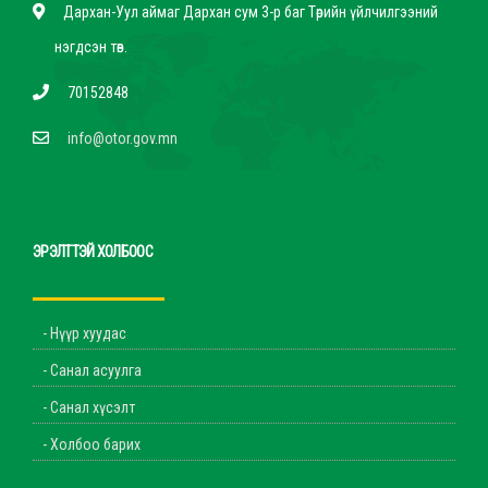
Дархан-Уул аймаг Дархан сум 3-р баг Төрийн үйлчилгээний
нэгдсэн төв.
70152848
info@otor.gov.mn
ЭРЭЛТТЭЙ ХОЛБООС
- Нүүр хуудас
- Санал асуулга
- Санал хүсэлт
- Холбоо барих