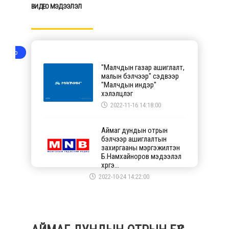
BИДЕО МЭДЭЭЛЭЛ
Video
"Малчдын газар ашиглалт,
малын бэлчээр" сэдвээр
"Малчдын индэр"
хэлэлцүүлэг
2022-11-16 14:18:00
Аймаг дундын отрын
бэлчээр ашиглалтын
захиргааны мэргэжилтэн
Б.Намхайноров мэдээлэл
хүргэ...
2022-10-24 14:22:00