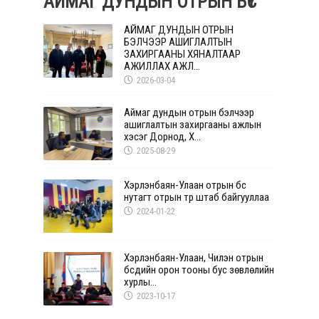
АЙМАГ ДУНДЫН ОТРЫН БҮС
АЙМАГ ДУНДЫН ОТРЫН
БЭЛЧЭЭР АШИГЛАЛТЫН
ЗАХИРГААНЫ ХЯНАЛТААР
АЖИЛЛАХ АЖЛ...
2026-03-04
Аймаг дундын отрын бэлчээр
ашиглалтын захиргааны ажлын
хэсэг Дорнод, Х...
2025-08-29
Хэрлэнбаян-Улаан отрын бүс
нутагт отрын түр штаб байгууллаа
2024-01-22
Хэрлэнбаян-Улаан, Чилэн отрын
бүсүүдийн орон тооны бус зөвлөлийн
хурлы...
2023-10-17