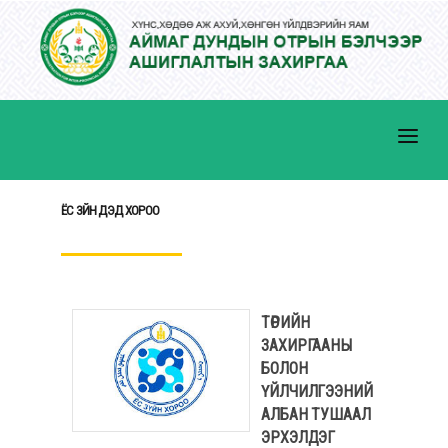
ЁС ЗҮЙН ДЭД ХОРОО
ТАНИЛЦУУЛГА
ҮЙЛЧИЛГЭЭ
ТӨРИЙН
МЭДЭЭ, МЭДЭЭЛЭЛ
ЗАХИРГААНЫ
ХУУЛЬ ЭРХ ЗҮЙ
БОЛОН
ҮЙЛЧИЛГЭЭНИЙ
ИЛ ТОД БАЙДАЛ
АЛБАН ТУШААЛ
ЭРХЭЛДЭГ
ХҮНИЙ НӨӨЦ