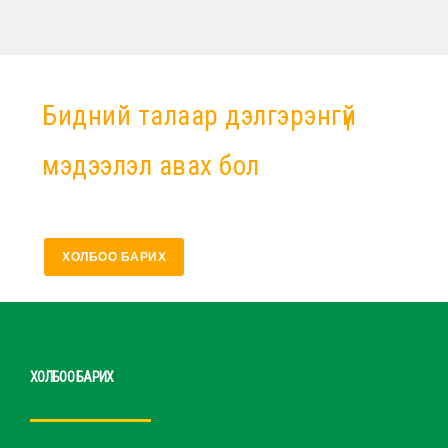
Бидний талаар дэлгэрэнгүй
мэдээлэл авах бол
ХОЛБОО БАРИХ
ХОЛБОО БАРИХ