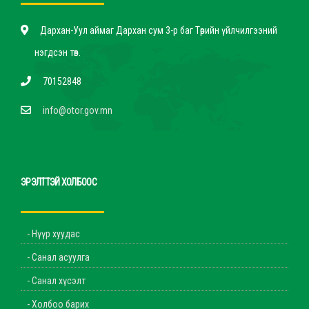
Дархан-Уул аймаг Дархан сум 3-р баг Төрийн үйлчилгээний
нэгдсэн төв.
70152848
info@otor.gov.mn
ЭРЭЛТТЭЙ ХОЛБООС
- Нүүр хуудас
- Санал асуулга
- Санал хүсэлт
- Холбоо барих