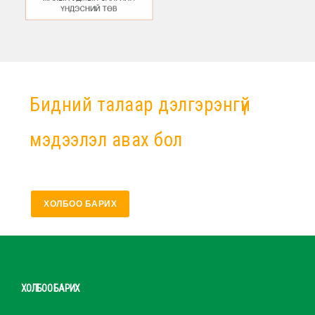
Бидний талаар дэлгэрэнгүй
мэдээлэл авах бол
ХОЛБОО БАРИХ
ХОЛБОО БАРИХ