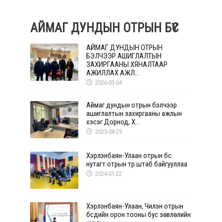
АЙМАГ ДУНДЫН ОТРЫН БҮС
АЙМАГ ДУНДЫН ОТРЫН
БЭЛЧЭЭР АШИГЛАЛТЫН
ЗАХИРГААНЫ ХЯНАЛТААР
АЖИЛЛАХ АЖЛ...
2026-03-04
Аймаг дундын отрын бэлчээр
ашиглалтын захиргааны ажлын
хэсэг Дорнод, Х...
2025-08-29
Хэрлэнбаян-Улаан отрын бүс
нутагт отрын түр штаб байгууллаа
2024-01-22
Хэрлэнбаян-Улаан, Чилэн отрын
бүсүүдийн орон тооны бус зөвлөлийн