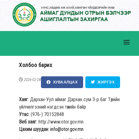
Холбоо барих
ТАНИЛЦУУЛГА
2026-02-28
ХУВААЛЦАХ
ЖИРГЭХ
ҮЙЛЧИЛГЭЭ
Хаяг
: Дархан-Уул аймаг Дархан сум 3-р баг Төрийн
МЭДЭЭ, МЭДЭЭЛЭЛ
үйлчилгээний нэгдсэн төвийн байр
ХУУЛЬ ЭРХ ЗҮЙ
Утас
: (976-) 70152848
Веб хаяг
: http://www.otor.gov.mn
ИЛ ТОД БАЙДАЛ
Цахим шуудан
:
info@otor.gov.mn
ХҮНИЙ НӨӨЦ