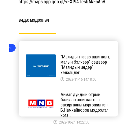
https://maps.app.goo.gl/vFXt94TesbAkFaAn8
ХОЛБОО БАРИХ
BИДЕО МЭДЭЭЛЭЛ
Video
"Малчдын газар ашиглалт,
малын бэлчээр" сэдвээр
"Малчдын индэр"
хэлэлцүүлэг
2022-11-16 14:18:00
Аймаг дундын отрын
бэлчээр ашиглалтын
захиргааны мэргэжилтэн
Б.Намхайноров мэдээлэл
хүргэ...
2022-10-24 14:22:00