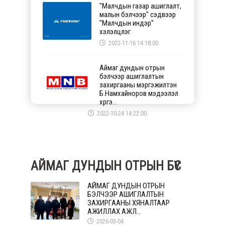
"Малчдын газар ашиглалт,
малын бэлчээр" сэдвээр
"Малчдын индэр"
хэлэлцүүлэг
2022-11-16 14:18:00
Аймаг дундын отрын
бэлчээр ашиглалтын
захиргааны мэргэжилтэн
Б.Намхайноров мэдээлэл
хүргэ...
2022-10-24 14:22:00
АЙМАГ ДУНДЫН ОТРЫН БҮС
АЙМАГ ДУНДЫН ОТРЫН
БЭЛЧЭЭР АШИГЛАЛТЫН
ЗАХИРГААНЫ ХЯНАЛТААР
АЖИЛЛАХ АЖЛ...
2026-03-04