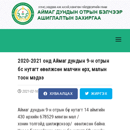
2020-2021 онд Аймаг дундын 9-н отрын
бүс нутагт өвөлжсөн малчин өрх, малын
ТАНИЛЦУУЛГА
тоон мэдээ
ҮЙЛЧИЛГЭЭ
2021-02-16
МЭДЭЭ, МЭДЭЭЛЭЛ
ХУВААЛЦАХ
ЖИРГЭХ
ХУУЛЬ ЭРХ ЗҮЙ
Аймаг дундын 9-н отрын бүс нутагт 14 аймгийн
430 өрхийн 678529 мянган мал /
ИЛ ТОД БАЙДАЛ
хонин толгойд шилжүүлснээр/ өвөлжсөн байна.
ХҮНИЙ НӨӨЦ