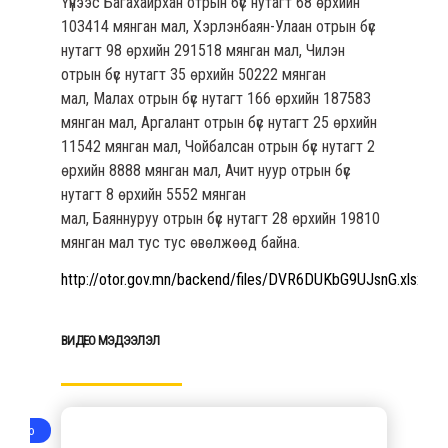
Үүнээс Багахайрхан отрын бүс нутагт 68 өрхийн
103414 мянган мал, Хэрлэнбаян-Улаан отрын бүс
ХОЛБОО БАРИХ
нутагт 98 өрхийн 291518 мянган мал, Чилэн
отрын бүс нутагт 35 өрхийн 50222 мянган
мал, Малах отрын бүс нутагт 166 өрхийн 187583
мянган мал, Аргалант отрын бүс нутагт 25 өрхийн
11542 мянган мал, Чойбалсан отрын бүс нутагт 2
өрхийн 8888 мянган мал, Ачит нуур отрын бүс
нутагт 8 өрхийн 5552 мянган
мал, Баяннуруу отрын бүс нутагт 28 өрхийн 19810
мянган мал тус тус өвөлжөөд байна.
http://otor.gov.mn/backend/files/DVR6DUKbG9UJsnG.xlsx
BИДЕО МЭДЭЭЛЭЛ
Video