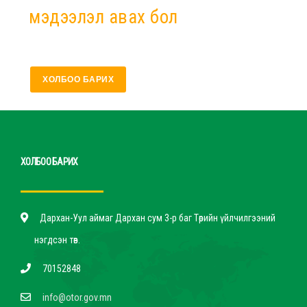
мэдээлэл авах бол
ХОЛБОО БАРИХ
ХОЛБОО БАРИХ
Дархан-Уул аймаг Дархан сум 3-р баг Төрийн үйлчилгээний
нэгдсэн төв.
70152848
info@otor.gov.mn