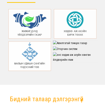
Бидний талаар дэлгэрэнгүй