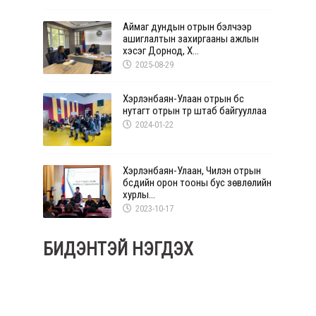
Аймаг дундын отрын бэлчээр
ашиглалтын захиргааны ажлын
хэсэг Дорнод, Х...
2025-08-29
Хэрлэнбаян-Улаан отрын бүс
нутагт отрын түр штаб байгууллаа
2024-01-22
Хэрлэнбаян-Улаан, Чилэн отрын
бүсүүдийн орон тооны бус зөвлөлийн
хурлы...
2023-10-17
БИДЭНТЭЙ НЭГДЭХ