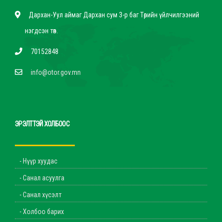
Дархан-Уул аймаг Дархан сум 3-р баг Төрийн үйлчилгээний
нэгдсэн төв.
70152848
info@otor.gov.mn
ЭРЭЛТТЭЙ ХОЛБООС
- Нүүр хуудас
- Санал асуулга
- Санал хүсэлт
- Холбоо барих