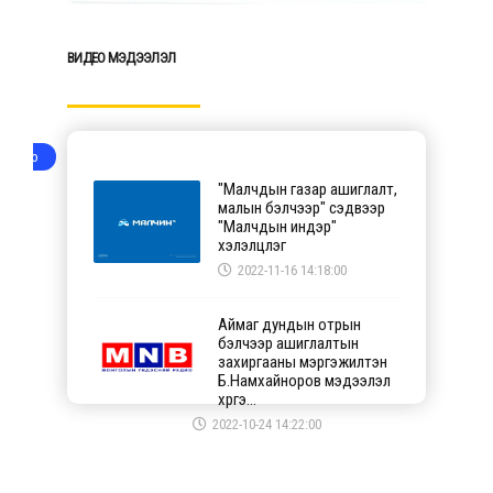
BИДЕО МЭДЭЭЛЭЛ
Video
"Малчдын газар ашиглалт,
малын бэлчээр" сэдвээр
"Малчдын индэр"
хэлэлцүүлэг
2022-11-16 14:18:00
Аймаг дундын отрын
бэлчээр ашиглалтын
захиргааны мэргэжилтэн
Б.Намхайноров мэдээлэл
хүргэ...
2022-10-24 14:22:00