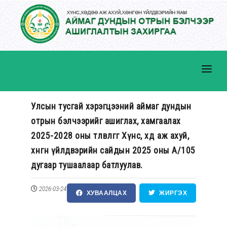
Улсын тусгай хэрэгцээний аймаг дундын
отрын бэлчээрийг ашиглах, хамгаалах
ТАНИЛЦУУЛГА
2025-2028 оны төлөвлөгөөг Хүнс, хөдөө аж ахуй,
ҮЙЛЧИЛГЭЭ
хөнгөн үйлдвэрийн сайдын 2025 оны А/105
МЭДЭЭ, МЭДЭЭЛЭЛ
дугаар тушаалаар батлуулав.
ХУУЛЬ ЭРХ ЗҮЙ
2026-03-24
ХУВААЛЦАХ
ЖИРГЭХ
ИЛ ТОД БАЙДАЛ
ХҮНИЙ НӨӨЦ