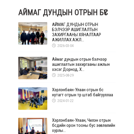
АЙМАГ ДУНДЫН ОТРЫН БҮС
АЙМАГ ДУНДЫН ОТРЫН
БЭЛЧЭЭР АШИГЛАЛТЫН
ЗАХИРГААНЫ ХЯНАЛТААР
АЖИЛЛАХ АЖЛ...
2026-03-04
Аймаг дундын отрын бэлчээр
ашиглалтын захиргааны ажлын
хэсэг Дорнод, Х...
2025-08-29
Хэрлэнбаян-Улаан отрын бүс
нутагт отрын түр штаб байгууллаа
2024-01-22
Хэрлэнбаян-Улаан, Чилэн отрын
бүсүүдийн орон тооны бус зөвлөлийн
хурлы...