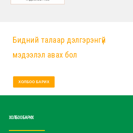
Бидний талаар дэлгэрэнгүй
мэдээлэл авах бол
ХОЛБОО БАРИХ
ХОЛБОО БАРИХ